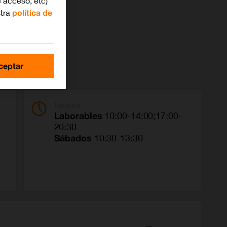
 acceso, etc)
stra
política de
ceptar
Horario
Laborables
10:00-14:00;17:00-
20:30
Sábados
10:30-13:30