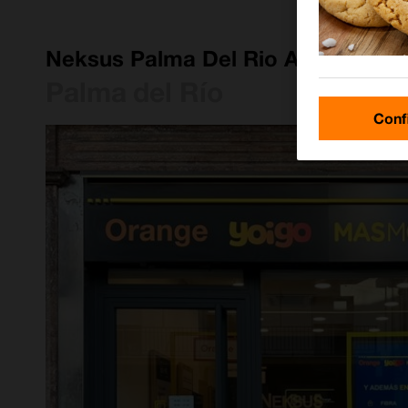
Neksus Palma Del Rio Av De La P
Palma del Río
Conf