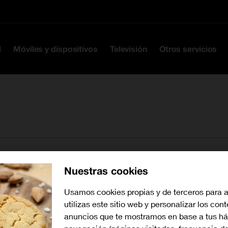
Ir a la cabecera
Ir al contenido
Ir al pie
l
Móviles y dispositivos
Televisión
Otros servicios
Nuestras cookies
Buscar tiendas cerca de mí
Usamos cookies propias y de terceros para 
utilizas este sitio web y personalizar los con
anuncios que te mostramos en base a tus há