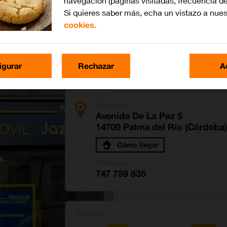
navegación (páginas visitadas, frecuencia de
Si quieres saber más, echa un vistazo a nue
cookies.
az
igurar
Rechazar
A
Dirección
Avenida De La Paz 5
14700 Palma del Río (Córdoba)
Cómo llegar
Teléfono
747 759 835
Servicios