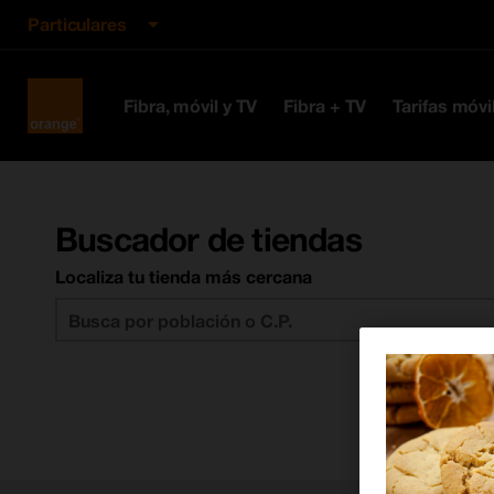
Particulares
Orange
Fibra, móvil y TV
Fibra + TV
Tarifas móvi
España
Buscador de tiendas
Localiza tu tienda más cercana