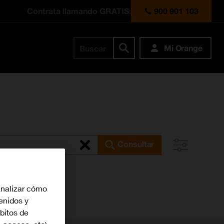
Contrata llamando GRATIS:
900 901 103
Mi Orange
Buscar
Consultar
analizar cómo
tenidos y
bitos de