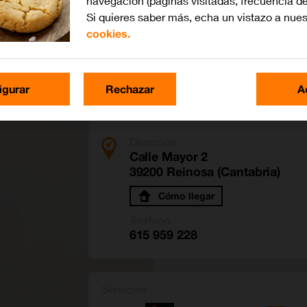
navegación (páginas visitadas, frecuencia de
Si quieres saber más, echa un vistazo a nue
cookies.
igurar
Rechazar
A
Dirección
Calle Mayor 2
39200 Reinosa (Cantabria)
Cómo llegar
Teléfono
615 959 228
Servicios