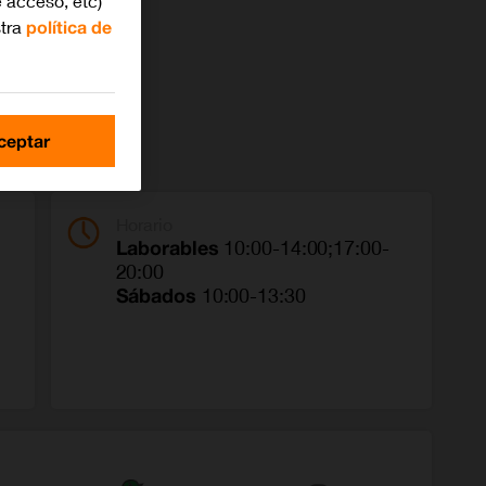
 acceso, etc)
stra
política de
ceptar
Horario
Laborables
10:00-14:00;17:00-
20:00
Sábados
10:00-13:30