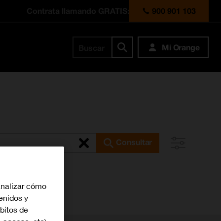
Contrata llamando GRATIS:
900 901 103
Mi Orange
Buscar
Consultar
analizar cómo
tenidos y
bitos de