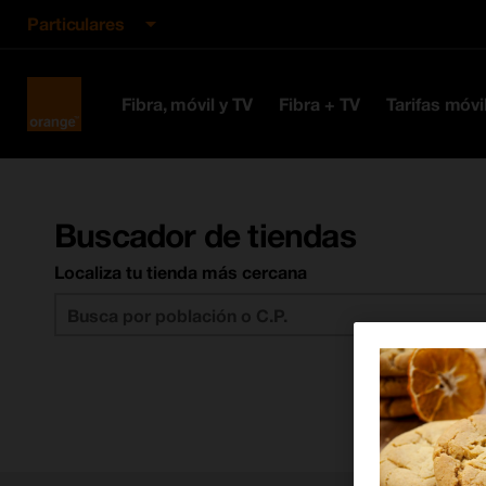
Particulares
Orange
Fibra, móvil y TV
Fibra + TV
Tarifas móvi
España
Buscador de tiendas
Localiza tu tienda más cercana