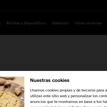
Ir a la cabecera
Ir al contenido
Ir al pie
l
Móviles y dispositivos
Televisión
Otros servicios
Nuestras cookies
Buscar tiendas cerca de mí
Usamos cookies propias y de terceros para 
utilizas este sitio web y personalizar los con
anuncios que te mostramos en base a tus há