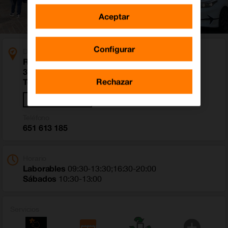
Aceptar
Configurar
Dirección
Rambla Pulido 55
38004 Santa Cruz de Tenerife (Santa Cruz de
Rechazar
Tenerife)
Cómo llegar
Teléfono
651 613 185
Horario
Laborables
09:30-13:30;16:30-20:00
Sábados
10:30-13:00
Servicios