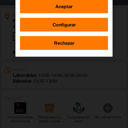
Aceptar
Dirección
Plaza Conde Balmaseda 4
Configurar
48910 Sestao (Bizkaia)
Cómo llegar
Rechazar
Teléfono
685 189 952
Horario
Laborables
10:00-14:00;16:30-20:00
Sábados
10:30-13:00
Servicios
Conoce nuestras
Recoge aquí tu
Compramos tu
Ver más servicios
promociones
pedido online
móvil