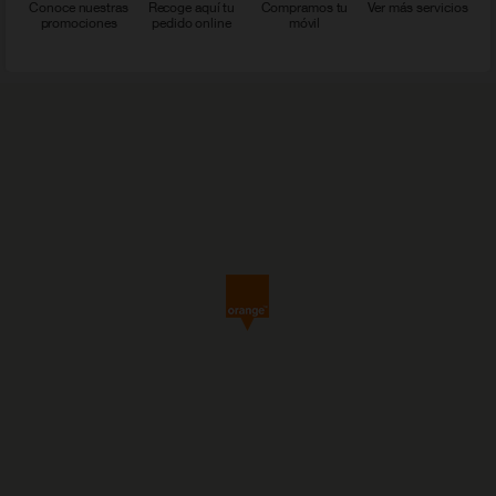
Conoce nuestras
Recoge aquí tu
Compramos tu
Ver más servicios
promociones
pedido online
móvil