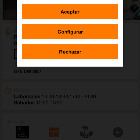
Aceptar
Dirección
Configurar
Rambla De Francesc Macia 10
08226 Terrassa (Barcelona)
Rechazar
Cómo llegar
Teléfono
675 091 887
Horario
Laborables
10:00-13:30;17:00-20:30
Sábados
10:00-13:30
Servicios