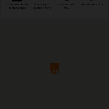
Conoce nuestras
Recoge aquí tu
Compramos tu
Ver más servicios
promociones
pedido online
móvil