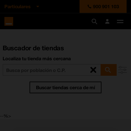
Particulares
900 901 103
Ir a la cabecera
Ir al contenido
Ir al pie
Orange
España
Des
me
Buscador de tiendas
Localiza tu tienda más cercana
Buscar tiendas cerca de mí
--%>