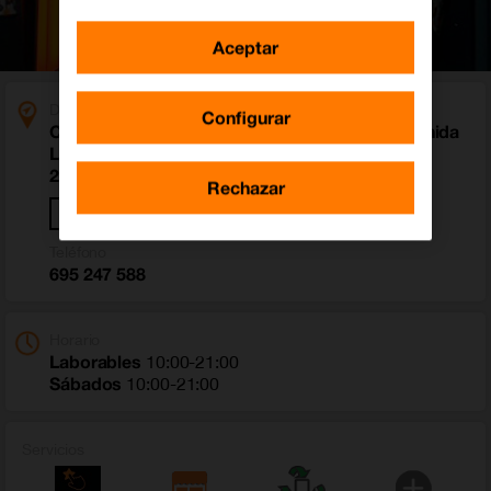
Aceptar
Dirección
Configurar
Centro Comercial Ciudad de Tres Cantos. Avenida
Labradores 9 y 11
28760 Tres Cantos (Madrid)
Rechazar
Cómo llegar
Teléfono
695 247 588
Horario
Laborables
10:00-21:00
Sábados
10:00-21:00
Servicios