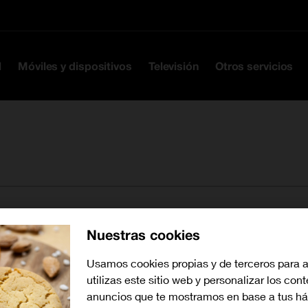
Ir a la cabecera
Ir al contenido
Ir al pie
l
Móviles y dispositivos
Televisión
Otros servicios
Nuestras cookies
Buscar tiendas cerca de mí
Usamos cookies propias y de terceros para 
utilizas este sitio web y personalizar los con
anuncios que te mostramos en base a tus há