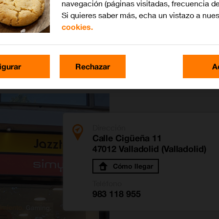
navegación (páginas visitadas, frecuencia de
Si quieres saber más, echa un vistazo a nue
cookies.
güeña
igurar
Rechazar
A
Dirección
Calle Cigüeña 11
47012 Valladolid (Valladolid)
Cómo llegar
Teléfono
983 118 955