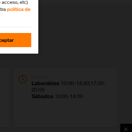
 acceso, etc)
stra
política de
ceptar
Horario
Laborables
10:00-14:00;17:00-
20:00
Sábados
10:00-14:00