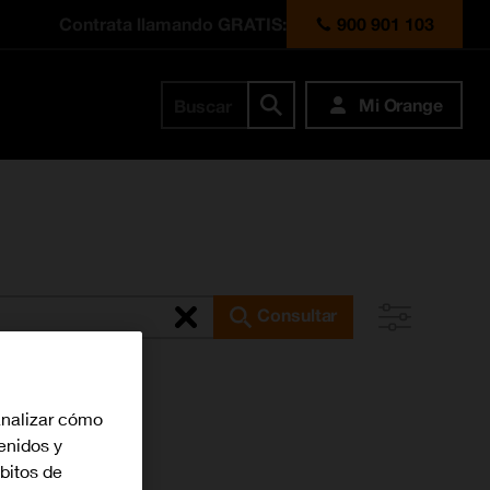
Contrata llamando GRATIS:
900 901 103
Mi Orange
Buscar
Consultar
analizar cómo
tenidos y
bitos de