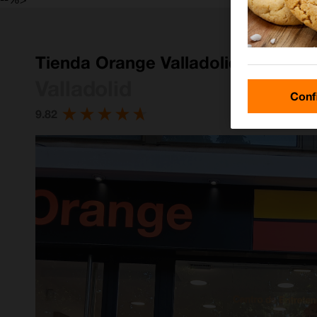
Tienda Orange Valladolid Calle Ci
Valladolid
Conf
9.82