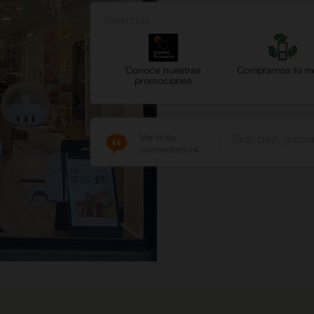
Servicios
Conoce nuestras
Compramos tu mó
promociones
Ver más
Todo bien, gracia
comentarios