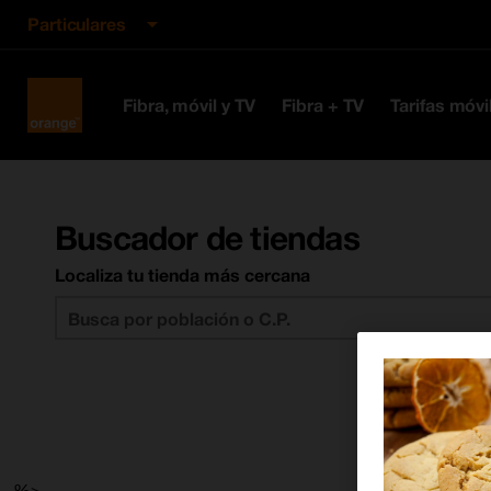
Particulares
Orange
Fibra, móvil y TV
Fibra + TV
Tarifas móvi
España
Buscador de tiendas
Localiza tu tienda más cercana
--%>