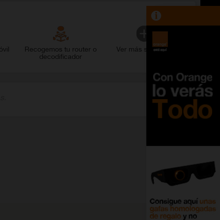
vil
Recogemos tu router o
Ver más servicios
decodificador
s.