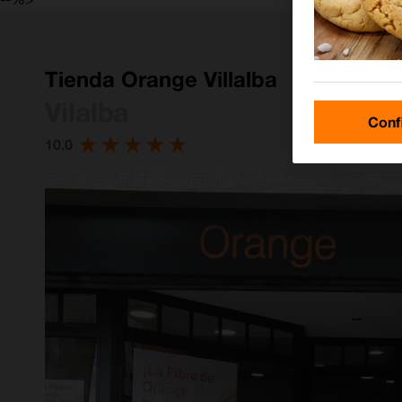
Tienda Orange Villalba
Vilalba
Conf
10.0