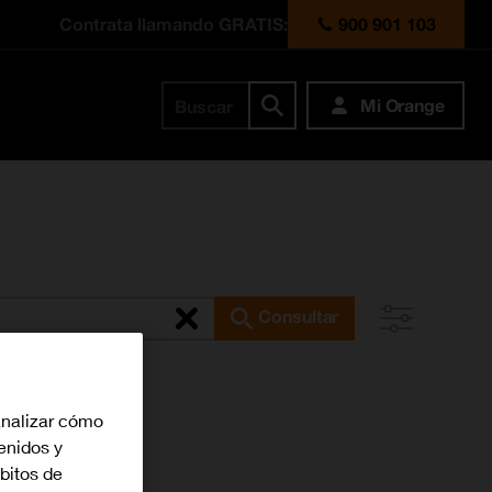
Contrata llamando GRATIS:
900 901 103
Mi Orange
Buscar
Consultar
analizar cómo
tenidos y
bitos de