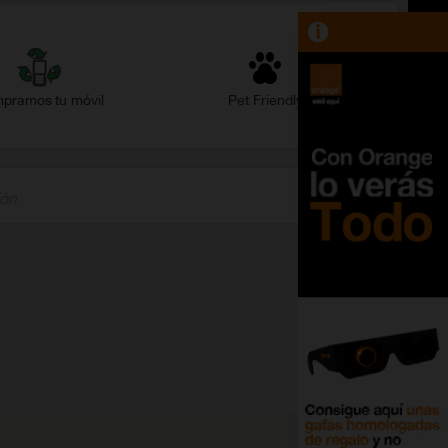
pramos tu móvil
Pet Friendly
ión