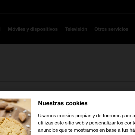
Ir a la cabecera
Ir al contenido
Ir al pie
l
Móviles y dispositivos
Televisión
Otros servicios
Nuestras cookies
Buscar tiendas cerca de mí
Usamos cookies propias y de terceros para 
utilizas este sitio web y personalizar los con
anuncios que te mostramos en base a tus há