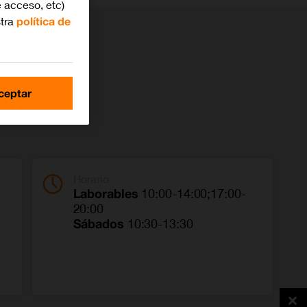
 acceso, etc)
stra
política de
ceptar
Horario
Laborables
10:00-14:00;17:00-
20:00
Sábados
10:30-13:30