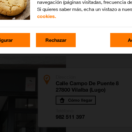
navegación (páginas visitadas, frecuencia de
Si quieres saber más, echa un vistazo a nue
cookies.
igurar
Rechazar
A
Dirección
Calle Campo De Puente 8
27800 Vilalba (Lugo)
Cómo llegar
Teléfono
982 511 397