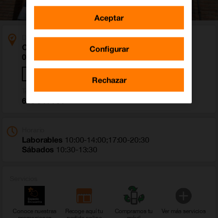
Aceptar
Dirección
Calle Graciano Atienza 1
Configurar
02600 Villarrobledo (Albacete)
Cómo llegar
Rechazar
Teléfono
656 944 701
Horario
Laborables
10:00-14:00;17:00-20:30
Sábados
10:30-13:30
Servicios
Conoce nuestras
Recoge aquí tu
Compramos tu
Ver más servicios
promociones
pedido online
móvil