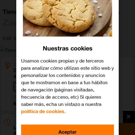
Tienda Orange Zamora Calle Santa Clara
Zamora
9.88
Nuestras cookies
Usamos cookies propias y de terceros
Dirección
para analizar cómo utilizas este sitio web y
Calle Santa Clara 29
personalizar los contenidos y anuncios
49014 Zamora (Zamora)
que te mostramos en base a tus hábitos
Cómo llegar
de navegación (páginas visitadas,
frecuencia de acceso, etc) Si quieres
Teléfono
658 147 770
saber más, echa un vistazo a nuestra
política de cookies.
Horario
Laborables
09:30-14:00;17:00-20:30
Aceptar
Sábados
10:00-14:00