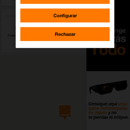
Configurar
Servicios
Rechazar
Asesor Empresas
Conoce nuestras
Accesorios
Ver más servicios
promociones