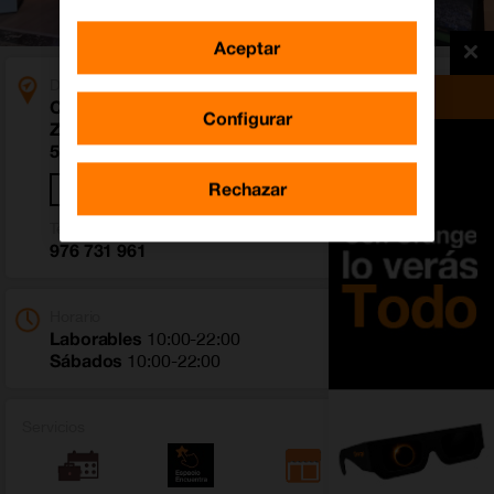
Aceptar
Dirección
Centro Comercial Grancasa Avenida Maria
Configurar
Zambrano 35, Planta 1 Local 42 35
50018 Zaragoza (Zaragoza)
Rechazar
Cómo llegar
Teléfono
976 731 961
Horario
Laborables
10:00-22:00
Sábados
10:00-22:00
Servicios