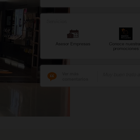
Servicios
Asesor Empresas
Conoce nuestr
promociones
Ver más
Muy buen trato al
comentarios