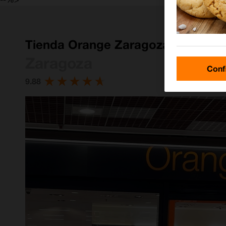
Tienda Orange Zaragoza CC Utrill
Zaragoza
Conf
9.88