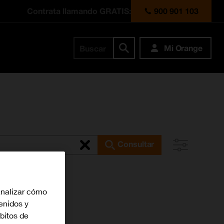
Contrata llamando GRATIS:
900 901 103
Mi Orange
Buscar
Consultar
analizar cómo
tenidos y
bitos de