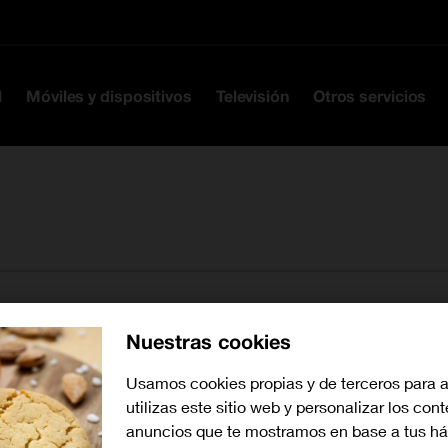
Ir a la cabecera
Ir al contenido
Ir al pie
l
Móviles y dispositivos
Televisión
Otros servicios
Nuestras cookies
Buscar tiendas cerca de mí
Usamos cookies propias y de terceros para 
utilizas este sitio web y personalizar los con
anuncios que te mostramos en base a tus há