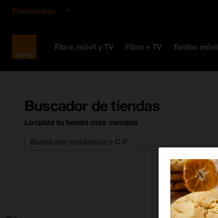
Particulares
Orange
Fibra, móvil y TV
Fibra + TV
Tarifas móvi
España
Buscador de tiendas
Localiza tu tienda más cercana
--%>