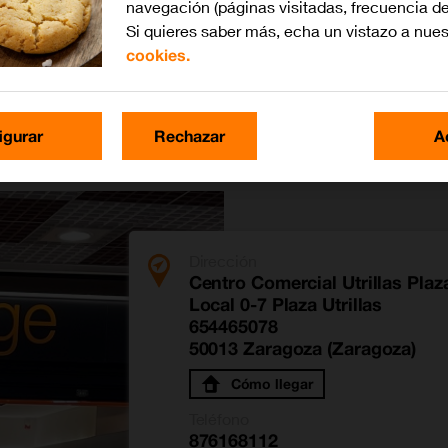
navegación (páginas visitadas, frecuencia de
Si quieres saber más, echa un vistazo a nue
cookies.
as
igurar
Rechazar
A
Dirección
Centro Comercial Utrillas Plaz
Local 0-7 Plaza Utrillas
654465078
50013 Zaragoza (Zaragoza)
Cómo llegar
Teléfono
876168112