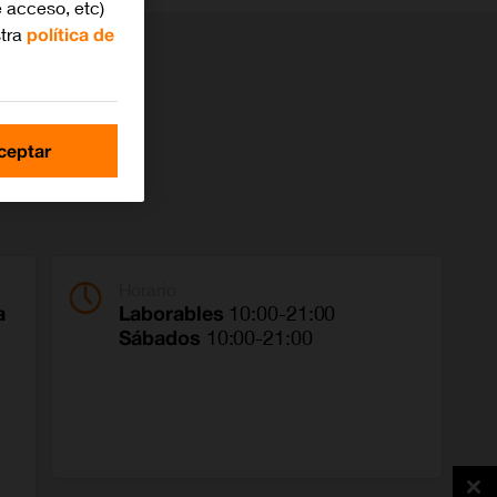
 acceso, etc)
stra
política de
ceptar
Horario
a
Laborables
10:00-21:00
Sábados
10:00-21:00