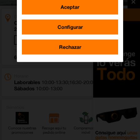
Aceptar
Dirección
Calle San Francisco 6
Configurar
20800 Zarautz (Gipuzkoa)
Cómo llegar
Rechazar
Teléfono
695 191 653
Horario
Laborables
10:00-13:30;16:30-20:00
Sábados
10:00-13:00
Servicios
Conoce nuestras
Recoge aquí tu
Compramos tu
Ver más servicios
promociones
pedido online
móvil