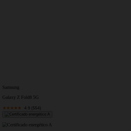
S
Samsung
Galaxy Z Fold8 5G
V
4.9
(554)
E
V
A