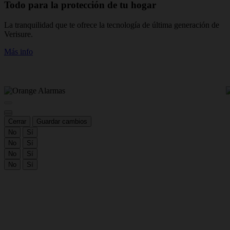
Todo para la protección de tu hogar
La tranquilidad que te ofrece la tecnología de última generación de
N
Verisure.
t
v
Más info
M
Cerrar
Guardar cambios
No
Sí
No
Sí
No
Sí
No
Sí