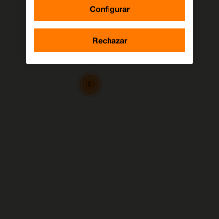
Configurar
Rechazar
12
2