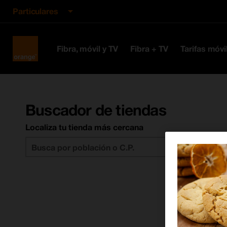
Particulares
Orange
Fibra, móvil y TV
Fibra + TV
Tarifas móvi
España
Buscador de tiendas
Localiza tu tienda más cercana