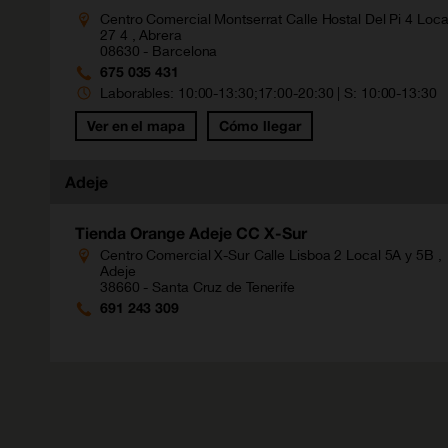
Centro Comercial Montserrat Calle Hostal Del Pi 4 Loca
27 4 , Abrera
08630 - Barcelona
675 035 431
Laborables: 10:00-13:30;17:00-20:30 | S: 10:00-13:30
Ver en el mapa
Cómo llegar
Adeje
Tienda Orange Adeje CC X-Sur
Centro Comercial X-Sur Calle Lisboa 2 Local 5A y 5B ,
Adeje
38660 - Santa Cruz de Tenerife
691 243 309
Laborables: 10:00-22:00 | S: 10:00-22:00 | D: 11:00-
20:00
Ver en el mapa
Cómo llegar
Tienda Orange Adeje CC Siam