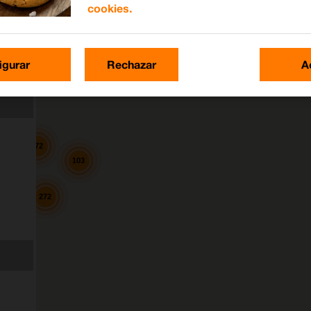
cookies.
igurar
Rechazar
A
172
103
272
8