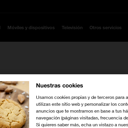
Ir a la cabecera
Ir al contenido
Ir al pie
l
Móviles y dispositivos
Televisión
Otros servicios
Nuestras cookies
Usamos cookies propias y de terceros para 
Buscar tiendas cerca de mí
utilizas este sitio web y personalizar los con
anuncios que te mostramos en base a tus há
navegación (páginas visitadas, frecuencia de
Si quieres saber más, echa un vistazo a nue