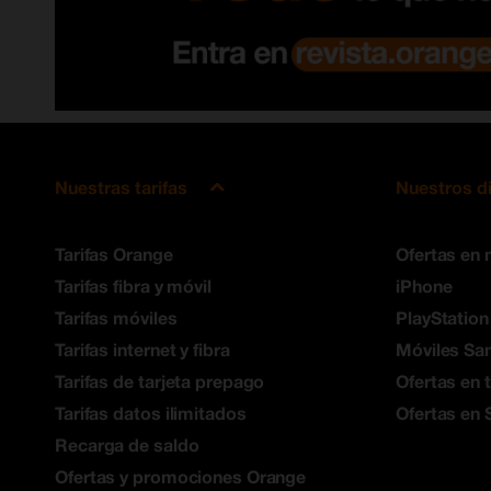
Tienda Orange Aguimes
Avenida Ansite 71 , Agüimes
35118 - Palmas, Las
651 680 443
Laborables: 09:30-13:30;16:30-20:00 | S: 10:00-13:30
Ver en el mapa
Cómo llegar
Nuestras tarifas
Nuestros d
Alaquàs
Tarifas Orange
Ofertas en 
Tienda Orange Alaquas
Tarifas fibra y móvil
iPhone
9.67
Tarifas móviles
PlayStation
Avenida País Valenciano 22 , Alaquàs
46970 - Valencia
Tarifas internet y fibra
Móviles S
655 878 978
Tarifas de tarjeta prepago
Ofertas en 
Laborables: 10:00-14:00;17:00-20:30 | S: 10:30-13:30
Tarifas datos ilimitados
Ofertas en 
Ver en el mapa
Cómo llegar
Recarga de saldo
Ofertas y promociones Orange
Albacete