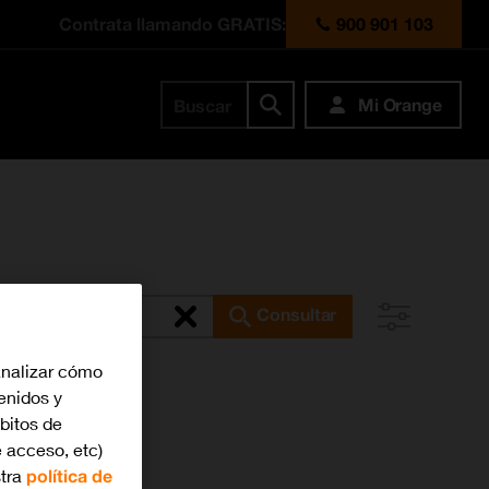
Contrata llamando GRATIS:
900 901 103
Mi Orange
Buscar
Consultar
analizar cómo
tenidos y
bitos de
 acceso, etc)
stra
política de