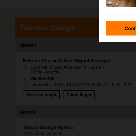
Tiendas Orange
Conf
Abarán
Neksus Abaran C San Miguel Arcangel
83
Calle San Miguel Arcangel 10 , Abarán
30550 - Murcia
968 959 490
Laborables: 10:00-13:45;17:30-20:30 | S: 10:00-13:30
13
Ver en el mapa
Cómo llegar
Abrera
Tienda Orange Abrera
46
9.95